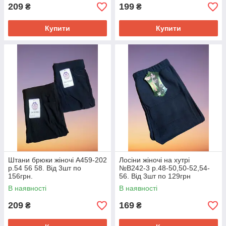
209
199
₴
₴
Купити
Купити
Штани брюки жіночі А459-202
Лосіни жіночі на хутрі
р.54 56 58. Від 3шт по
№В242-3 р.48-50,50-52,54-
156грн.
56. Від 3шт по 129грн
В наявності
В наявності
209
169
₴
₴