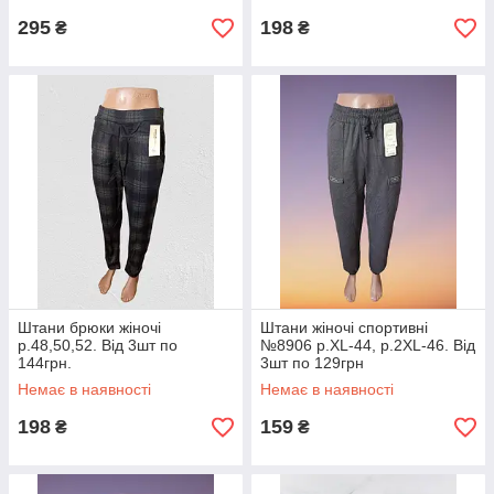
295
198
₴
₴
Штани брюки жіночі
Штани жіночі спортивні
р.48,50,52. Від 3шт по
№8906 р.XL-44, р.2XL-46. Від
144грн.
3шт по 129грн
Немає в наявності
Немає в наявності
198
159
₴
₴