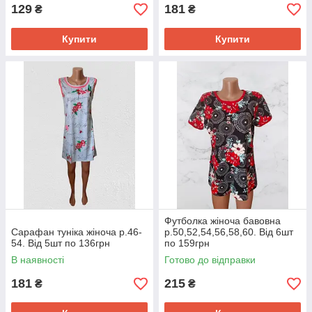
129
181
₴
₴
Купити
Купити
Футболка жіноча бавовна
Сарафан туніка жіноча р.46-
р.50,52,54,56,58,60. Від 6шт
54. Від 5шт по 136грн
по 159грн
В наявності
Готово до відправки
181
215
₴
₴