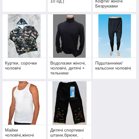
10 од.)
Кофти/ жіночі
Безрукавки
Куртки, сорочки
Водолазки жіночі,
Підштанники/
чоловічі
чоловічі, дитячі +
кальсони чоловічі
тельники
Майки
Дитячі спортивні
чоловічі,жіночі
штани,брюки,