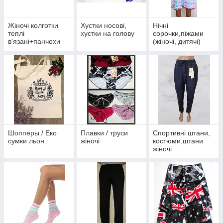
Жіночі колготки
Хустки носові,
Нічні
теплі
хустки на голову
сорочки,піжами
в'язані+панчохи
(жіночі, дитячі)
Шопперы / Еко
Плавки / труси
Спортивні штани,
сумки льон
жіночі
костюми,штани
жіночі