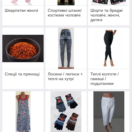
Шкарпетки жіночі
Спортивні штани/
Шорти та бриджі
костюми чоловічі
чоловічі, жіночі,
дитячі
Спеції та прянощі
Лосини / легінси +
Теплі колготи /
теплі на хутрі
гамаші /
подштаники