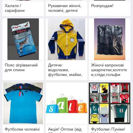
Халати /
Рукавички жіночі,
Розпродаж!
сарафани
чоловічі, дитячі
Пояс зігріваючий
Дитяче:
Жіночі капронові
для спини
водолазки,
шкарпетки,колготк
футболки, майки,
и,сліди,гольфи
сорочки, набори
Футболки чоловічі
Акція! Оптом (від
Футболки /Туніки/