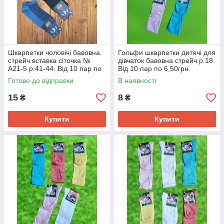
Шкарпетки чоловічі бавовна
Гольфи шкарпетки дитячі для
стрейч вставка сіточка №
дівчаток бавовна стрейч р.18.
А21-5 р.41-44. Від 10 пар по
Від 10 пар по 6,50грн.
11,50грн.
Готово до відправки
В наявності
15
8
₴
₴
Купити
Купити