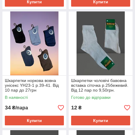
Купити
Купити
Шкарпетки норкова вовна
Шкарпетки чоловічі бавовна
унісекс YH23-1 р.39-41. Від
вставка сіточка р.25бежевий.
10 пар до 27грн
Від 12 пар по 9,50грн.
В наявності
Готово до відправки
34
12
₴/пара
₴
Купити
Купити