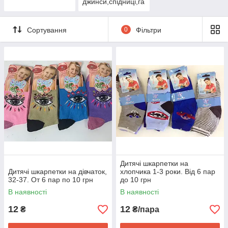
джинси,спідниці,га
маші
Сортування
0
Фільтри
Дитячі шкарпетки на
Дитячі шкарпетки на дівчаток,
хлопчика 1-3 роки. Від 6 пар
32-37. От 6 пар по 10 грн
до 10 грн
В наявності
В наявності
12
12
₴
₴/пара