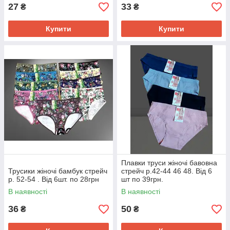
27
33
₴
₴
Купити
Купити
Плавки труси жіночі бавовна
Трусики жіночі бамбук стрейч
стрейч р.42-44 46 48. Від 6
р. 52-54 . Від 6шт. по 28грн
шт по 39грн.
В наявності
В наявності
36
50
₴
₴