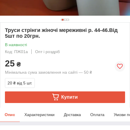
Труси стрінги жіночі мереживні р. 44-46.Від
5шт по 20грн.
В наявності
Код: ПЖ01а
Опт і роздріб
25
₴
Мінімальна сума замовлення на сайті — 50 ₴
20 ₴
від 5 шт.
Купити
Опис
Характеристики
Доставка
Оплата
Умови п