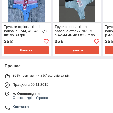
Трусики стрінги жіночі
Труси стрінги жіночі
Трус
бавовна! Р.44, 46, 48. Від 5
бавовна стрейч №3270
баво
шт. по 30 грн
р.42-44 46 48.От 6шт по
р.42
28грн.
28гр
35
35
35
₴
₴
Купити
Купити
Про нас
95% позитивних з 57 відгуків за рік
Працює з 05.11.2015
м. Олександрія
Олександрія, Україна
Контакти