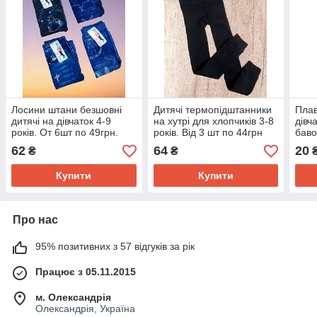
Лосини штани безшовні
Дитячі термопідштанники
Плав
дитячі на дівчаток 4-9
на хутрі для хлопчиків 3-8
дівч
років. От 6шт по 49грн.
років. Від 3 шт по 44грн
баво
17гр
62
64
20
₴
₴
Купити
Купити
Про нас
95% позитивних з 57 відгуків за рік
Працює з 05.11.2015
м. Олександрія
Олександрія, Україна