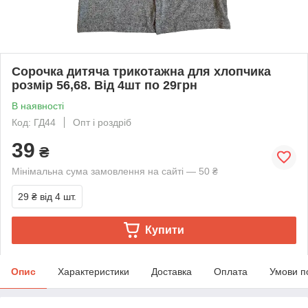
Сорочка дитяча трикотажна для хлопчика
розмір 56,68. Від 4шт по 29грн
В наявності
Код: ГД44
Опт і роздріб
39
₴
Мінімальна сума замовлення на сайті — 50 ₴
29 ₴
від 4 шт.
Купити
Опис
Характеристики
Доставка
Оплата
Умови п