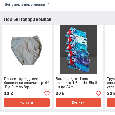
Всі умови повернення
Подібні товари компанії
Плавки труси дитячі
Боксери дитячі для
Трус
бавовна на хлопчиків р. 64
хлопчика 4-6 років. Від 6
хлоп
.Від 6шт по 8грн
шт по 24грн
стре
10
30
30
₴
₴
Купити
Купити