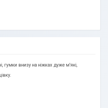
, гумки внизу на ніжках дуже м'які,
івку.