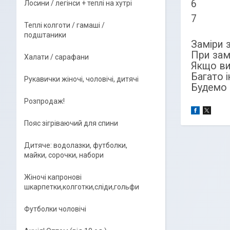
6 34
Лосини / легінси + теплі на хутрі
7 36
Теплі колготи / гамаші /
подштаники
Заміри 
При замо
Халати / сарафани
Якщо ви
Багато 
Рукавички жіночі, чоловічі, дитячі
Будемо 
Розпродаж!
Пояс зігріваючий для спини
Дитяче: водолазки, футболки,
майки, сорочки, набори
Жіночі капронові
шкарпетки,колготки,сліди,гольфи
Футболки чоловічі