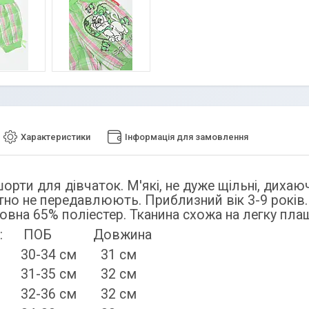
Характеристики
Інформація для замовлення
орти для дівчаток. М'які, не дуже щільні, дихаючі
но не передавлюють. Приблизний вік 3-9 років.
овна 65% поліестер. Тканина схожа на легку плащ
ри: ПОБ Довжина
-34 см 31 см
-35 см 32 см
-36 см 32 см