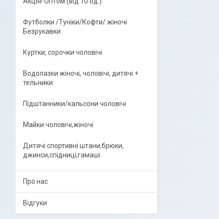
Акція! Оптом (від 10 од.)
Футболки /Туніки/Кофти/ жіночі
Безрукавки
Куртки, сорочки чоловічі
Водолазки жіночі, чоловічі, дитячі +
тельники
Підштанники/кальсони чоловічі
Майки чоловічі,жіночі
Дитячі спортивні штани,брюки,
джинси,спідниці,гамаші
Про нас
Відгуки