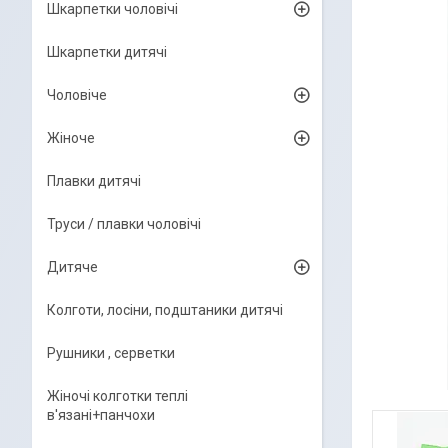
Шкарпетки чоловічі
Шкарпетки дитячі
Чоловіче
Жіноче
Плавки дитячі
Труси / плавки чоловічі
Дитяче
Колготи, лосіни, подштаники дитячі
Рушники , серветки
Жіночі колготки теплі
в'язані+панчохи