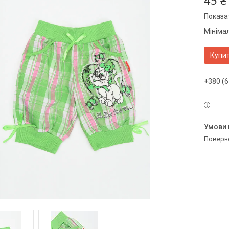
45 ₴
Показат
Мінімал
Купи
+380 (6
поверн