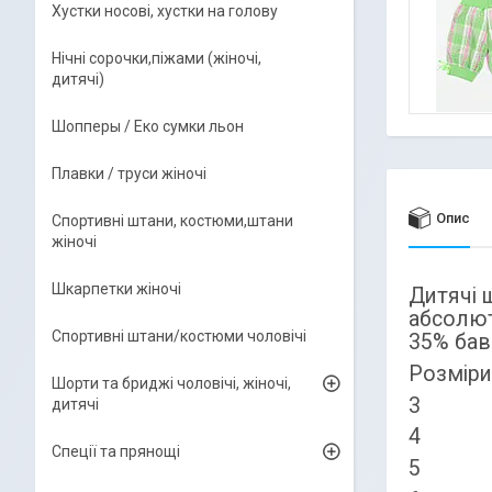
Хустки носові, хустки на голову
Нічні сорочки,піжами (жіночі,
дитячі)
Шопперы / Еко сумки льон
Плавки / труси жіночі
Опис
Спортивні штани, костюми,штани
жіночі
Шкарпетки жіночі
Дитячі ш
абсолют
Спортивні штани/костюми чоловічі
35% бав
Розмі
Шорти та бриджі чоловічі, жіночі,
3 30
дитячі
4 31
Спеції та прянощі
5 32