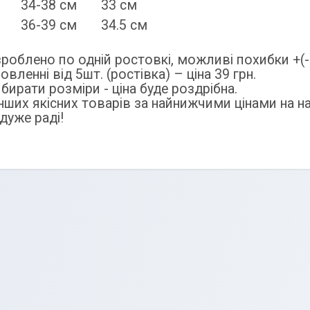
-38 см 33 см
-39 см 34.5 см
зроблено по одній ростовкі, можливі похибки +(-
вленні від 5шт. (ростівка) – ціна 39 грн.
бирати розміри - ціна буде роздрібна.
інших якісних товарів за найнижчими цінами на н
дуже раді!