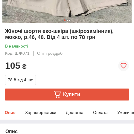
Жіночі шорти еко-шкіра (шкірозамінник),
мокко, р.46, 48. Від 4 шт. по 78 грн
В наявності
Код: ШЖ071
Опт і роздріб
105
₴
78 ₴
від 4 шт.
Купити
Опис
Характеристики
Доставка
Оплата
Умови п
Опис