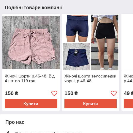
Подібні товари компанії
Жіночі шорти р.46-48. Від
Жіночі шорти велосипедки
Жіно
4 шт. по 119 грн
чорні, р.46-48
р.44
150
150
49
₴
₴
Купити
Купити
Про нас