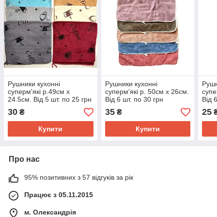
Рушники кухонні
Рушники кухонні
Рушн
суперм'які р.49см х
суперм'які р. 50см х 26см.
супе
24.5см. Від 5 шт. по 25 грн
Від 6 шт. по 30 грн
Від 
30
35
25
₴
₴
Купити
Купити
Про нас
95% позитивних з 57 відгуків за рік
Працює з 05.11.2015
м. Олександрія