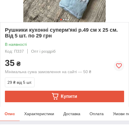
Рушники кухонні суперм'які р.49 см х 25 см.
Від 5 шт. по 29 грн
В наявності
Код: П337
Опт і роздріб
35
₴
Мінімальна сума замовлення на сайті — 50 ₴
29 ₴
від 5 шт.
Купити
Опис
Характеристики
Доставка
Оплата
Умови п