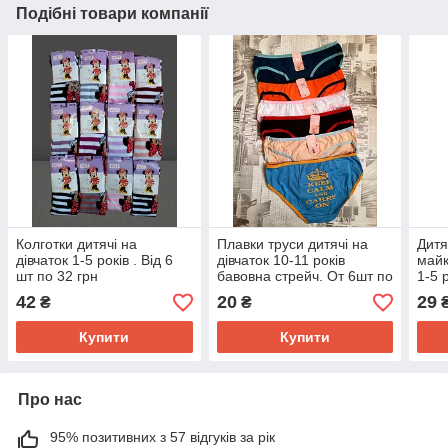
Подібні товари компанії
Колготки дитячі на
Плавки труси дитячі на
Дитя
дівчаток 1-5 років . Від 6
дівчаток 10-11 років
майк
шт по 32 грн
бавовна стрейч. От 6шт по
1-5 
17грн
по 2
42
20
29
₴
₴
Купити
Купити
Про нас
95% позитивних з 57 відгуків за рік