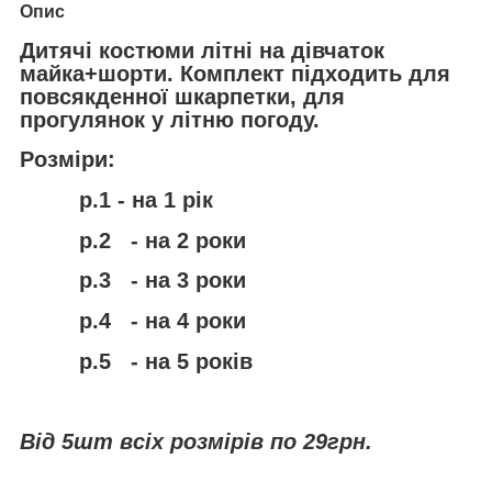
Опис
Дитячі костюми літні на дівчаток
майка+шорти. Комплект підходить для
повсякденної шкарпетки, для
прогулянок у літню погоду.
Розміри:
р.1 - на 1 рік
р.2 - на 2 роки
р.3 - на 3 роки
р.4 - на 4 роки
р.5 - на 5 років
Від 5шт всіх розмірів по 29грн.