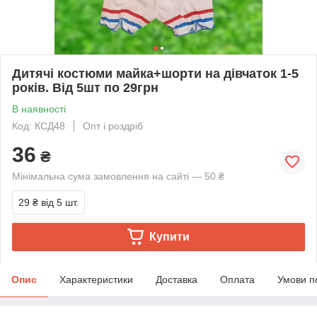
Дитячі костюми майка+шорти на дівчаток 1-5
років. Від 5шт по 29грн
В наявності
Код: КСД48
Опт і роздріб
36
₴
Мінімальна сума замовлення на сайті — 50 ₴
29 ₴
від 5 шт.
Купити
Опис
Характеристики
Доставка
Оплата
Умови п