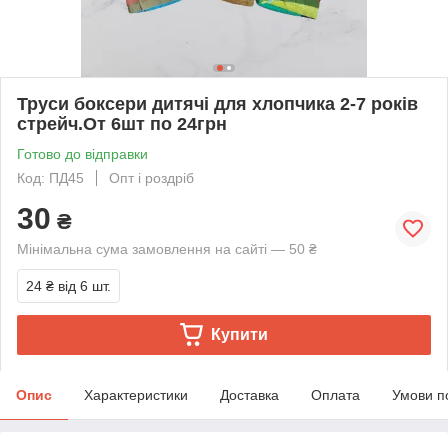
Труси боксери дитячі для хлопчика 2-7 років
стрейч.От 6шт по 24грн
Готово до відправки
Код: ПД45
Опт і роздріб
30
₴
Мінімальна сума замовлення на сайті — 50 ₴
24 ₴
від 6 шт.
Купити
Опис
Характеристики
Доставка
Оплата
Умови п