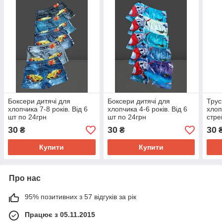
Боксери дитячі для
Боксери дитячі для
Трус
хлопчика 7-8 років. Від 6
хлопчика 4-6 років. Від 6
хлоп
шт по 24грн
шт по 24грн
стре
30
30
30
₴
₴
Купити
Купити
Про нас
95% позитивних з 57 відгуків за рік
Працює з 05.11.2015