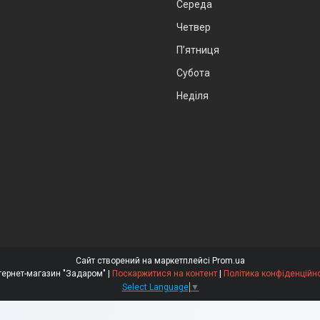
Середа
Четвер
Пʼятниця
Субота
Неділя
Сайт створений на маркетплейсі
Prom.ua
Интернет-магазин "Задаром" |
Поскаржитися на контент
|
Політика конфіденційно
Select Language
▼