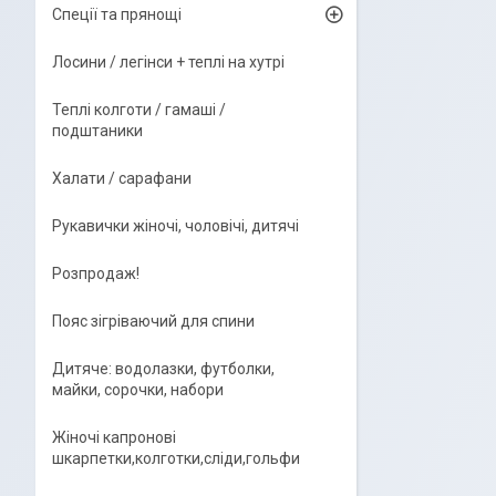
Спеції та прянощі
Лосини / легінси + теплі на хутрі
Теплі колготи / гамаші /
подштаники
Халати / сарафани
Рукавички жіночі, чоловічі, дитячі
Розпродаж!
Пояс зігріваючий для спини
Дитяче: водолазки, футболки,
майки, сорочки, набори
Жіночі капронові
шкарпетки,колготки,сліди,гольфи