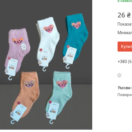
В наявн
26 ₴
Показат
Мінімал
Купи
+380 (6
поверн