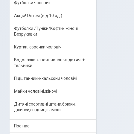
Футболки чоловічі
Акція! Оптом (від 10 од.)
Футболки /Туніки/Кофти/ жіночі
Безрукавки
Куртки, сорочки чоловічі
Водолазки жіночі, чоловічі, дитячі +
тельники
Підштанники/кальсони чоловічі
Майки чоловічі,жіночі
Дитячі спортивні штани,брюки,
джинси,спідниці,гамаші
Про нас