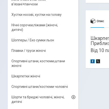
в'язані+панчохи
Хустки носові, хустки на голову
Опис
Нічні сорочки,піжами (жіночі,
дитячі)
Шкарпет
Шопперы / Еко сумки льон
Приблизн
Від 10 п
Плавки / труси жіночі
Спортивні штани, костюми,штани
жіночі
Шкарпетки жіночі
Спортивні штани/костюми чоловічі
Шорти та бриджі чоловічі, жіночі,
дитячі