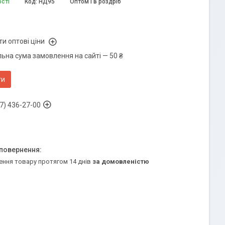
ості
Код:
НД95
Оптом і в роздріб
и оптові ціни
ьна сума замовлення на сайті — 50 ₴
ти
7) 436-27-00
ення товару протягом 14 днів
за домовленістю