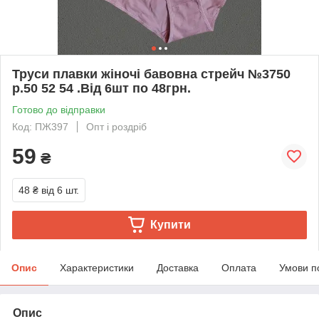
Труси плавки жіночі бавовна стрейч №3750
р.50 52 54 .Від 6шт по 48грн.
Готово до відправки
Код: ПЖ397
Опт і роздріб
59
₴
48 ₴
від 6 шт.
Купити
Опис
Характеристики
Доставка
Оплата
Умови п
Опис