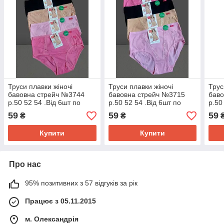
Труси плавки жіночі
Труси плавки жіночі
Трус
бавовна стрейч №3744
бавовна стрейч №3715
баво
р.50 52 54 .Від 6шт по
р.50 52 54 .Від 6шт по
р.50
48грн.
48грн.
48гр
59
59
59
₴
₴
Купити
Купити
Про нас
95% позитивних з 57 відгуків за рік
Працює з 05.11.2015
м. Олександрія