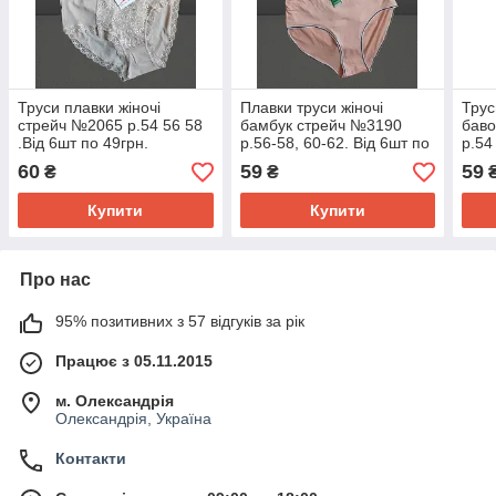
Труси плавки жіночі
Плавки труси жіночі
Трус
стрейч №2065 р.54 56 58
бамбук стрейч №3190
баво
.Від 6шт по 49грн.
р.56-58, 60-62. Від 6шт по
р.54
48грн.
48гр
60
59
59
₴
₴
Купити
Купити
Про нас
95% позитивних з 57 відгуків за рік
Працює з 05.11.2015
м. Олександрія
Олександрія, Україна
Контакти