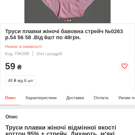
Труси плавки жіночі бавовна стрейч №0263
р.54 56 58 .Від 6шт по 48грн.
Немає в наявності
Код: ПЖ399
Опт і роздріб
59
₴
48 ₴
від 6 шт.
Опис
Характеристики
Доставка
Оплата
Умови п
Опис
Труси плавки жіночі відмінної якості
коттон 95% + стрейч. Дихають, м'які,