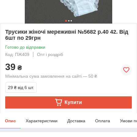
Трусики жіночі мереживні №5682 р.40 42. Від
6шт по 29грн
Готово до відправки
Код: ПЖ409
Опт і роздріб
39
₴
Мінімальна сума замовлення на сайті — 50 ₴
29 ₴
від 6 шт.
Купити
Опис
Характеристики
Доставка
Оплата
Умови п