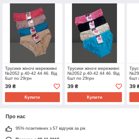
Трусики жіночі мереживні
Трусики жіночі мереживні
Трус
№2052 р.40-42 44 46. Від
№2052 р.40-42 44 46. Від
№296
6шт по 29грн
6шт по 29грн
6шт 
39
39
39
₴
₴
Купити
Купити
Про нас
95% позитивних з 57 відгуків за рік