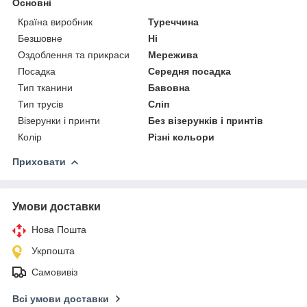
Основні
Країна виробник
Туреччина
Безшовне
Ні
Оздоблення та прикраси
Мережива
Посадка
Середня посадка
Тип тканини
Бавовна
Тип трусів
Сліп
Візерунки і принти
Без візерунків і принтів
Колір
Різні кольори
Приховати
Умови доставки
Нова Пошта
Укрпошта
Самовивіз
Всі умови доставки