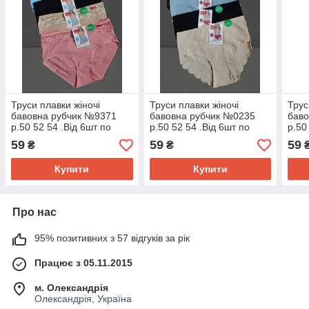
Труси плавки жіночі
Труси плавки жіночі
Трус
бавовна рубчик №9371
бавовна рубчик №0235
баво
р.50 52 54 .Від 6шт по
р.50 52 54 .Від 6шт по
р.50
48грн.
48грн.
48гр
59
59
59
₴
₴
Купити
Купити
Про нас
95% позитивних з 57 відгуків за рік
Працює з 05.11.2015
м. Олександрія
Олександрія, Україна