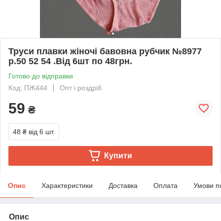
Труси плавки жіночі бавовна рубчик №8977
р.50 52 54 .Від 6шт по 48грн.
Готово до відправки
Код: ПЖ444
Опт і роздріб
59
₴
48 ₴
від 6 шт.
Купити
Опис
Характеристики
Доставка
Оплата
Умови п
Опис