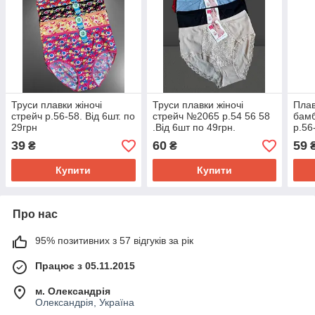
Труси плавки жіночі
Труси плавки жіночі
Плав
стрейч р.56-58. Від 6шт. по
стрейч №2065 р.54 56 58
бамб
29грн
.Від 6шт по 49грн.
р.56
48гр
39
60
59
₴
₴
Купити
Купити
Про нас
95% позитивних з 57 відгуків за рік
Працює з 05.11.2015
м. Олександрія
Олександрія, Україна