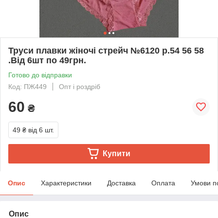
Труси плавки жіночі стрейч №6120 р.54 56 58
.Від 6шт по 49грн.
Готово до відправки
Код: ПЖ449
Опт і роздріб
60
₴
49 ₴
від 6 шт.
Купити
Опис
Характеристики
Доставка
Оплата
Умови п
Опис