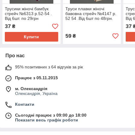
Трусики жіночі бамбук
Труси плавки жіночі
Трус
стрейч №6313 р.52-54 .
бавовна стрейч №4147 р.
стре
Від 6шт. по 29грн
52 54 .Від 6шт по 48грн.
Від 
37
37
₴
59
₴
Купити
Про нас
95% позитивних з 64 відгуків за рік
Працює з 05.11.2015
м. Олександрія
Олександрія, Україна
Контакти
Сьогодні працює з 09:00 до 18:00
Показати весь графік роботи