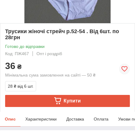
Трусики жіночі стрейч р.52-54 . Від 6шт. по
28грн
Готово до відправки
Код: ПЖ467
Опт і роздріб
36
₴
Мінімальна сума замовлення на сайті — 50 ₴
28 ₴
від 6 шт.
Купити
Опис
Характеристики
Доставка
Оплата
Умови п