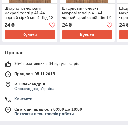
Шкарпетки чоловічі
Шкарпетки чоловічі
Шкар
махрові теплі р.41-44
махрові теплі р.41-44
махр
чорний сірий синій. Від 12
чорний сірий синій. Від 12
чорн
пар по 18.50грн
пар по 18.50грн
пар 
24
24
24
₴
₴
Купити
Купити
Про нас
95% позитивних з 64 відгуків за рік
Працює з 05.11.2015
м. Олександрія
Олександрія, Україна
Контакти
Сьогодні працює з 09:00 до 18:00
Показати весь графік роботи