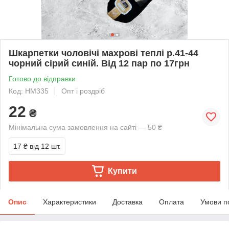
Шкарпетки чоловічі махрові теплі р.41-44
чорний сірий синій. Від 12 пар по 17грн
Готово до відправки
Код: НМ335
Опт і роздріб
22
₴
Мінімальна сума замовлення на сайті — 50 ₴
17 ₴
від 12 шт.
Купити
Опис
Характеристики
Доставка
Оплата
Умови п