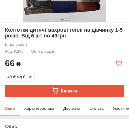
Колготки дитячі махрові теплі на дівчинку 1-5
років. Від 6 шт по 49грн
В наявності
Код: КД36
Опт і роздріб
66
₴
49 ₴
від 6 шт.
Купити
Опис
Характеристики
Доставка
Оплата
Умови п
Опис