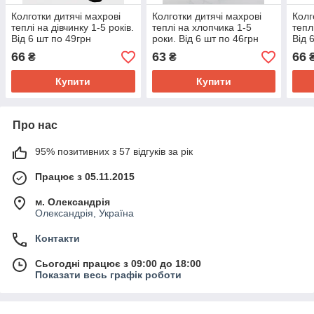
Колготки дитячі махрові
Колготки дитячі махрові
Колг
теплі на дівчинку 1-5 років.
теплі на хлопчика 1-5
тепл
Від 6 шт по 49грн
роки. Від 6 шт по 46грн
Від 
66
63
66
₴
₴
Купити
Купити
Про нас
95% позитивних з 57 відгуків за рік
Працює з 05.11.2015
м. Олександрія
Олександрія, Україна
Контакти
Сьогодні працює з 09:00 до 18:00
Показати весь графік роботи