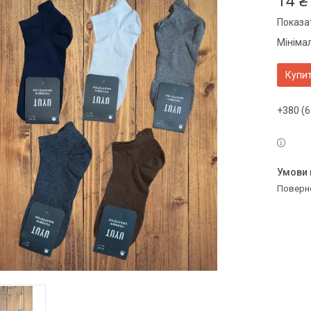
14 ₴
Показат
Мінімал
Купи
+380 (6
поверн