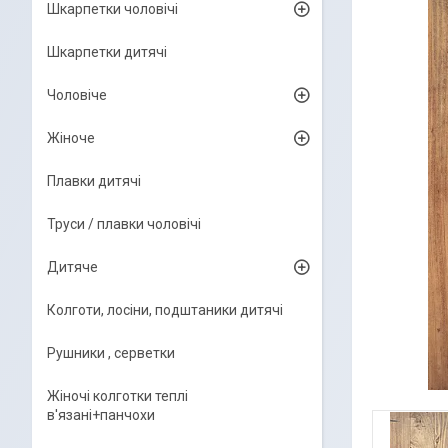
Шкарпетки чоловічі
Шкарпетки дитячі
Чоловіче
Жіноче
Плавки дитячі
Труси / плавки чоловічі
Дитяче
Колготи, лосіни, подштаники дитячі
Рушники , серветки
Жіночі колготки теплі
в'язані+панчохи