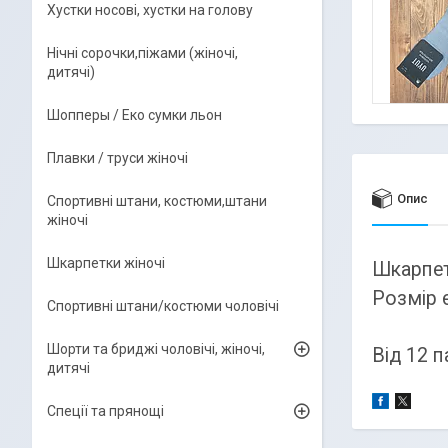
Хустки носові, хустки на голову
Нічні сорочки,піжами (жіночі,
дитячі)
Шопперы / Еко сумки льон
Плавки / труси жіночі
Опис
Спортивні штани, костюми,штани
жіночі
Шкарпетки жіночі
Шкарпет
Розмір 
Спортивні штани/костюми чоловічі
Шорти та бриджі чоловічі, жіночі,
Від 12 п
дитячі
Спеції та прянощі