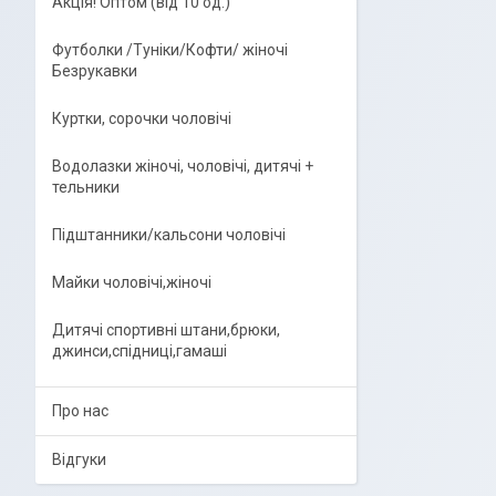
Акція! Оптом (від 10 од.)
Футболки /Туніки/Кофти/ жіночі
Безрукавки
Куртки, сорочки чоловічі
Водолазки жіночі, чоловічі, дитячі +
тельники
Підштанники/кальсони чоловічі
Майки чоловічі,жіночі
Дитячі спортивні штани,брюки,
джинси,спідниці,гамаші
Про нас
Відгуки