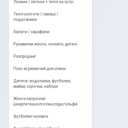
Лосини / легінси + теплі на хутрі
Теплі колготи / гамаші /
подштаники
Халати / сарафани
Рукавички жіночі, чоловічі, дитячі
Розпродаж!
Пояс зігріваючий для спини
Дитяче: водолазки, футболки,
майки, сорочки, набори
Жіночі капронові
шкарпетки,колготки,сліди,гольфи
Футболки чоловічі