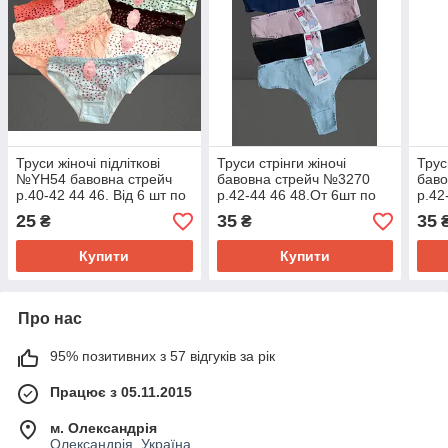
Труси жіночі підліткові
Труси стрінги жіночі
Трус
№YH54 бавовна стрейч
бавовна стрейч №3270
баво
р.40-42 44 46. Від 6 шт по
р.42-44 46 48.От 6шт по
р.42
19грн.
28грн.
28гр
25
35
35
₴
₴
Купити
Купити
Про нас
95% позитивних з 57 відгуків за рік
Працює з 05.11.2015
м. Олександрія
Олександрія, Україна