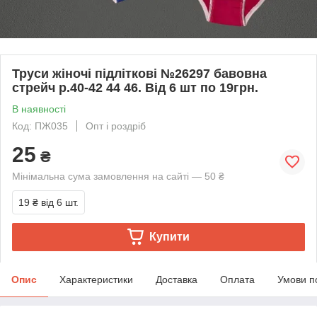
Труси жіночі підліткові №26297 бавовна
стрейч р.40-42 44 46. Від 6 шт по 19грн.
В наявності
Код: ПЖ035
Опт і роздріб
25
₴
Мінімальна сума замовлення на сайті — 50 ₴
19 ₴
від 6 шт.
Купити
Опис
Характеристики
Доставка
Оплата
Умови п