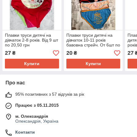
Плавки труси дитячі на
Плавки труси дитячі на
Плав
дівчаток 2-8 років. Від 9 шт
дівчаток 10-11 років
дитя
по 20,50 грн
бавовна стрейч. От 6шт по
рокі
17грн
27
20
27
₴
₴
Купити
Купити
Про нас
95% позитивних з 57 відгуків за рік
Працює з 05.11.2015
м. Олександрія
Олександрія, Україна
Контакти