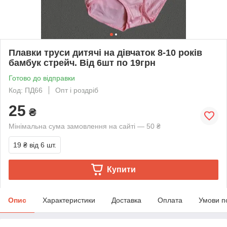
Плавки труси дитячі на дівчаток 8-10 років
бамбук стрейч. Від 6шт по 19грн
Готово до відправки
Код: ПД66
Опт і роздріб
25
₴
Мінімальна сума замовлення на сайті — 50 ₴
19 ₴
від 6 шт.
Купити
Опис
Характеристики
Доставка
Оплата
Умови п