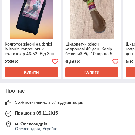
Колготки жіночі на флісі
Шкарпетки жіночі
Шкар
імітація капронових
капронові 40 ден .Колір
капр
колготок р.46-52. Від 3шт
бежевий.Від 10пар по 5
ден.
по 179грн
грн.
пар 
239
6,50
5
₴
₴
₴
Купити
Купити
Про нас
95% позитивних з 57 відгуків за рік
Працює з 05.11.2015
м. Олександрія
Олександрія, Україна