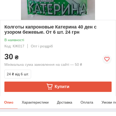
Колготы капроновые Катерина 40 ден с
узором бежевые. От 6 шт. 24 грн
В наявності
Код: КЖ017
Опт і роздріб
30
₴
Мінімальна сума замовлення на сайті — 50 ₴
24 ₴
від 6 шт.
Купити
Опис
Характеристики
Доставка
Оплата
Умови п